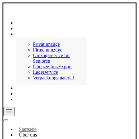
Startseite
Über uns
Leistungen
Privatumzüge
Firmenumzüge
Umzugsservice für
Senioren
Übersee Im-/Export
Lagerservice
Verpackungsmaterial
Referenzen
Stellenausschreibung
Kontakt
Startseite
Über uns